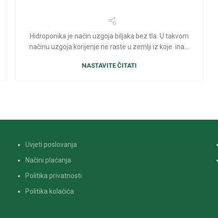
Hidroponika je način uzgoja biljaka bez tla. U takvom
načinu uzgoja korijenje ne raste u zemlji iz koje ina...
NASTAVITE ČITATI
Uvjeti poslovanja
Načini plaćanja
Politika privatnosti
Politika kolačića