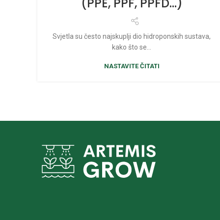
(PPE, PPF, PPFD…)
Svjetla su često najskuplji dio hidroponskih sustava,
kako što se…
NASTAVITE ČITATI