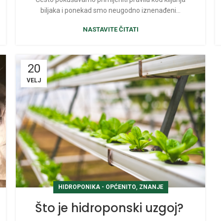
biljaka i ponekad smo neugodno iznenađeni…
NASTAVITE ČITATI
20
VELJ
,
HIDROPONIKA - OPĆENITO
ZNANJE
Što je hidroponski uzgoj?