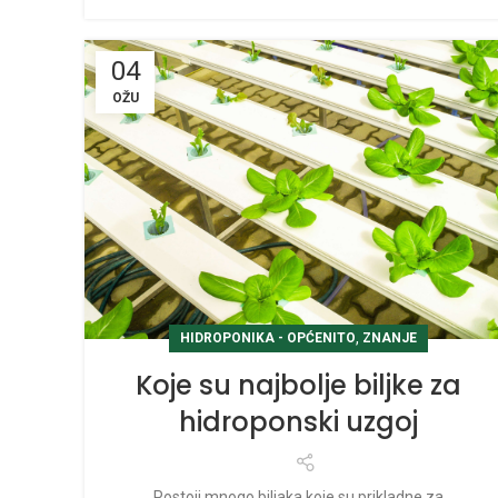
04
OŽU
,
HIDROPONIKA - OPĆENITO
ZNANJE
Koje su najbolje biljke za
hidroponski uzgoj
Postoji mnogo biljaka koje su prikladne za