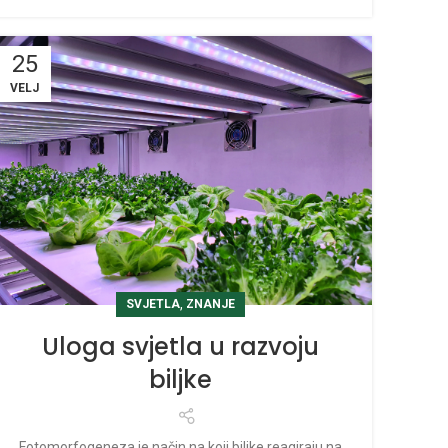
25
VELJ
,
SVJETLA
ZNANJE
Uloga svjetla u razvoju
biljke
Fotomorfogeneza je način na koji biljke reagiraju na