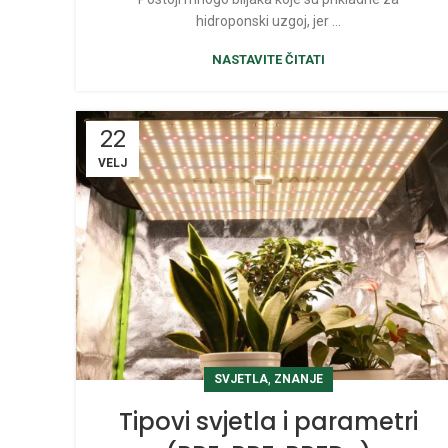
hidroponski uzgoj, jer ...
NASTAVITE ČITATI
22
VELJ
,
SVJETLA
ZNANJE
Tipovi svjetla i parametri