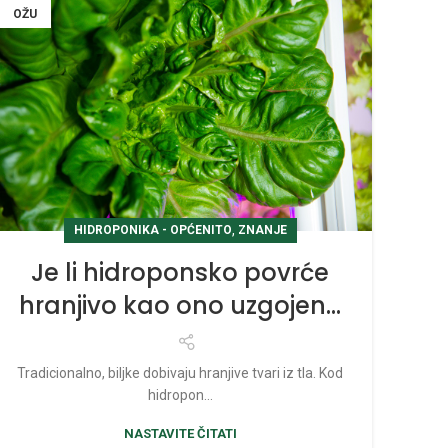
OŽU
,
HIDROPONIKA - OPĆENITO
ZNANJE
Je li hidroponsko povrće
hranjivo kao ono uzgojeno
u tlu?
Tradicionalno, biljke dobivaju hranjive tvari iz tla. Kod
hidropon...
NASTAVITE ČITATI