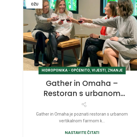
OŽU
,
,
HIDROPONIKA - OPĆENITO
VIJESTI
ZNANJE
Gather in Omaha –
Restoran s urbanom
farmom (tornjevi)
Gather in Omaha je poznati restoran s urbanom
vertikalnom farmom k...
NASTAVITE ČITATI