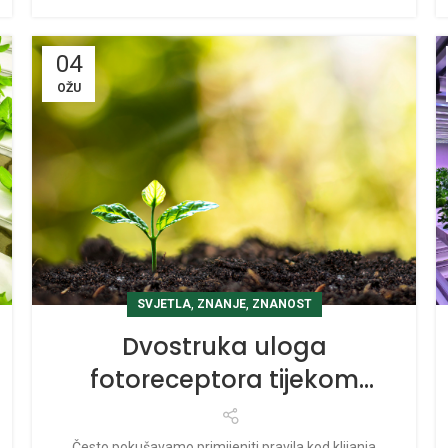
04
OŽU
,
,
SVJETLA
ZNANJE
ZNANOST
Dvostruka uloga
fotoreceptora tijekom
klijanja sjemena
Često pokušavamo primijeniti pravila kod klijanja