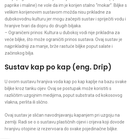
paprike i maline) ne vole da im je korijen stalno “mokar”. Biljke s
velikim korijenovim sustavom možda nisu prikladne za
dubokovodnu kulturu jer mogu začepiti sustav i spriječiti vodu i
hranjive tvari da dopru do drugih biljaka.
– Ograničeni prinos: Kultura u dubokoj vodi nije prikladna za
veće biljke, što može ograničiti prinos sustava. Ovaj sustav je
najprikladniji za manje, brže rastuće biljke poput salate i
začinskog bilja.
Sustav kap po kap
(eng. Drip)
U ovom sustavu hranjiva voda kap po kap kaplje na bazu svake
biljke kroz tanku cijev. Ovaj se postupak može koristiti s
različitim uzgojnim medijima, poput substrata od kokosovog
vlakna, perlita ili slično.
Ovaj sustav je sličan navodnjavanju kapanjem pri uzgoju na
zemlji. Radi se o o sustavu plastičnih cijevi i crijeva koji dovode
hranjivu otopine iz rezervoara do svake pojedinačne biljke.