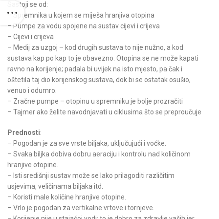
Sastoji se od:
– Spremnika u kojem se miješa hranjiva otopina
– Pumpe za vodu spojene na sustav cijevi i crijeva
– Cijevi i crijeva
– Medij za uzgoj – kod drugih sustava to nije nužno, a kod
sustava kap po kap to je obavezno. Otopina se ne može kapati
ravno na korijenje; padala bi uvijek na isto mjesto, pa čak i
oštetila taj dio korijenskog sustava, dok bi se ostatak osušio,
venuo i odumro.
– Zračne pumpe – otopinu u spremniku je bolje prozračiti
– Tajmer ako želite navodnjavati u ciklusima što se preproučuje
Prednosti
:
– Pogodan je za sve vrste biljaka, uključujući i voćke.
– Svaka biljka dobiva dobru aeraciju i kontrolu nad količinom
hranjive otopine.
– Isti središnji sustav može se lako prilagoditi različitim
usjevima, veličinama biljaka itd.
– Koristi male količine hranjive otopine.
– Vrlo je pogodan za vertikalne vrtove i tornjeve.
– Korijenje nije u stajaćoj vodi; to je dobro za zdravlje vaših jer