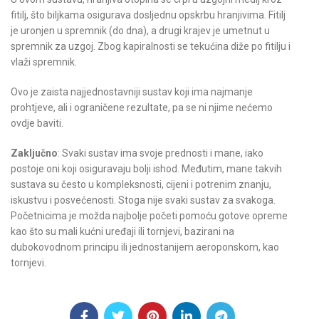
fitilj, što biljkama osigurava dosljednu opskrbu hranjivima. Fitilj
je uronjen u spremnik (do dna), a drugi krajev je umetnut u
spremnik za uzgoj. Zbog kapiralnosti se tekućina diže po fitilju i
vlaži spremnik.
Ovo je zaista najjednostavniji sustav koji ima najmanje
prohtjeve, ali i ograničene rezultate, pa se ni njime nećemo
ovdje baviti.
Zaključno
: Svaki sustav ima svoje prednosti i mane, iako
postoje oni koji osiguravaju bolji ishod. Međutim, mane takvih
sustava su često u kompleksnosti, cijeni i potrenim znanju,
iskustvu i posvećenosti. Stoga nije svaki sustav za svakoga.
Početnicima je možda najbolje početi pomoću gotove opreme
kao što su mali kućni uređaji ili tornjevi, bazirani na
dubokovodnom principu ili jednostanijem aeroponskom, kao
tornjevi.