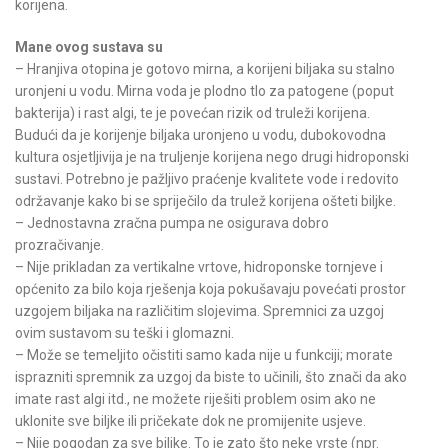
korijena.
Mane ovog sustava
su
– Hranjiva otopina je gotovo mirna, a korijeni biljaka su stalno
uronjeni u vodu. Mirna voda je plodno tlo za patogene (poput
bakterija) i rast algi, te je povećan rizik od truleži korijena.
Budući da je korijenje biljaka uronjeno u vodu, dubokovodna
kultura osjetljivija je na truljenje korijena nego drugi hidroponski
sustavi. Potrebno je pažljivo praćenje kvalitete vode i redovito
održavanje kako bi se spriječilo da trulež korijena ošteti biljke.
– Jednostavna zračna pumpa ne osigurava dobro
prozračivanje.
– Nije prikladan za vertikalne vrtove, hidroponske tornjeve i
općenito za bilo koja rješenja koja pokušavaju povećati prostor
uzgojem biljaka na različitim slojevima. Spremnici za uzgoj
ovim sustavom su teški i glomazni.
– Može se temeljito očistiti samo kada nije u funkciji; morate
isprazniti spremnik za uzgoj da biste to učinili, što znači da ako
imate rast algi itd., ne možete riješiti problem osim ako ne
uklonite sve biljke ili pričekate dok ne promijenite usjeve.
– Nije pogodan za sve biljke. To je zato što neke vrste (npr.