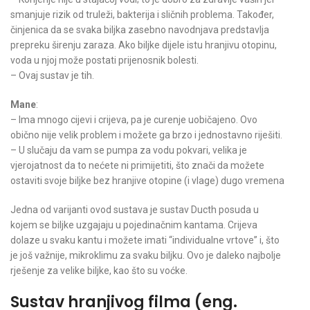
smanjuje rizik od truleži, bakterija i sličnih problema. Također,
činjenica da se svaka biljka zasebno navodnjava predstavlja
prepreku širenju zaraza. Ako biljke dijele istu hranjivu otopinu,
voda u njoj može postati prijenosnik bolesti.
– Ovaj sustav je tih.
Mane
:
– Ima mnogo cijevi i crijeva, pa je curenje uobičajeno. Ovo
obično nije velik problem i možete ga brzo i jednostavno riješiti.
– U slučaju da vam se pumpa za vodu pokvari, velika je
vjerojatnost da to nećete ni primijetiti, što znači da možete
ostaviti svoje biljke bez hranjive otopine (i vlage) dugo vremena
Jedna od varijanti ovod sustava je sustav Ducth posuda u
kojem se biljke uzgajaju u pojedinačnim kantama. Crijeva
dolaze u svaku kantu i možete imati “individualne vrtove” i, što
je još važnije, mikroklimu za svaku biljku. Ovo je daleko najbolje
rješenje za velike biljke, kao što su voćke.
Sustav hranjivog filma
(eng.