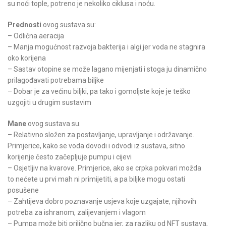
su noći tople, potreno je nekoliko ciklusa i noću.
Prednosti
ovog sustava su:
– Odlična aeracija
– Manja mogućnost razvoja bakterija i algi jer voda ne stagnira
oko korijena
– Sastav otopine se može lagano mijenjati i stoga ju dinamično
prilagođavati potrebama biljke
– Dobar je za većinu biljki, pa tako i gomoljste koje je teško
uzgojiti u drugim sustavim
Mane
ovog sustava su.
– Relativno složen za postavljanje, upravljanje i održavanje.
Primjerice, kako se voda dovodi i odvodi iz sustava, sitno
korijenje često začepljuje pumpu i cijevi
– Osjetljiv na kvarove. Primjerice, ako se crpka pokvari možda
to nećete u prvi mah ni primijetiti, a pa biljke mogu ostati
posušene
– Zahtijeva dobro poznavanje usjeva koje uzgajate, njihovih
potreba za ishranom, zalijevanjem i vlagom
– Pumpa može biti prilično bučna jer, za razliku od NFT sustava,