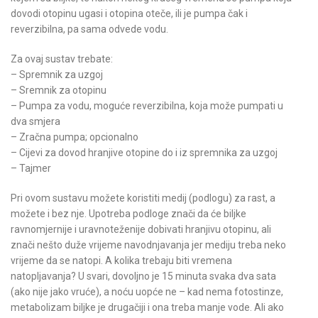
dovodi otopinu ugasi i otopina oteče, ili je pumpa čak i
reverzibilna, pa sama odvede vodu.
Za ovaj sustav trebate:
– Spremnik za uzgoj
– Sremnik za otopinu
– Pumpa za vodu, moguće reverzibilna, koja može pumpati u
dva smjera
– Zračna pumpa; opcionalno
– Cijevi za dovod hranjive otopine do i iz spremnika za uzgoj
– Tajmer
Pri ovom sustavu možete koristiti medij (podlogu) za rast, a
možete i bez nje. Upotreba podloge znači da će biljke
ravnomjernije i uravnoteženije dobivati hranjivu otopinu, ali
znači nešto duže vrijeme navodnjavanja jer mediju treba neko
vrijeme da se natopi. A kolika trebaju biti vremena
natopljavanja? U svari, dovoljno je 15 minuta svaka dva sata
(ako nije jako vruće), a noću uopće ne – kad nema fotostinze,
metabolizam biljke je drugačiji i ona treba manje vode. Ali ako