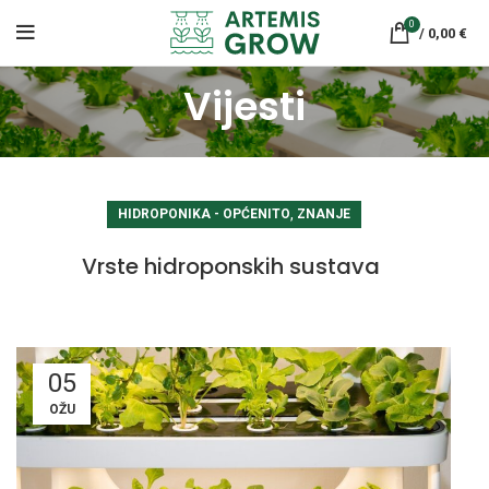
0
/
0,00
€
Vijesti
,
HIDROPONIKA - OPĆENITO
ZNANJE
Vrste hidroponskih sustava
05
OŽU