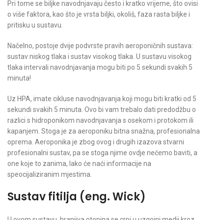
Pri tome se biljke navodnjavaju često i kratko vrijeme, što ovisi
o više faktora, kao što je vrsta biljki, okoliš, faza rasta biljke i
pritisku u sustavu.
Načelno, postoje dvije podvrste pravih aeroponičnih sustava:
sustav niskog tlaka i sustav visokog tlaka. U sustavu visokog
tlaka intervali navodnjavanja mogu biti po 5 sekundi svakih 5
minuta!
Uz HPA, imate cikluse navodnjavanja koji mogu biti kratki od 5
sekundi svakih 5 minuta. Ovo bi vam trebalo dati predodžbu o
razlici s hidroponikom navodnjavanja s osekom i protokom ili
kapanjem. Stoga je za aeroponiku bitna snažna, profesionalna
oprema. Aeroponika je zbog ovog i drugih izazova stvarni
profesionalni sustav, pa se stoga njime ovdje nećemo baviti, a
one koje to zanima, lako će naći informacije na
speocijaliziranim mjestima.
Sustav fitilja (eng. Wick)
U ovom sustavu, hranjiva otopina se crpi u uzgojni medij kroz