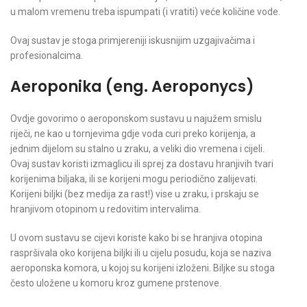
u malom vremenu treba ispumpati (i vratiti) veće količine vode.
Ovaj sustav je stoga primjereniji iskusnijim uzgajivačima i
profesionalcima.
Aeroponika (eng. Aeroponycs)
Ovdje govorimo o aeroponskom sustavu u najužem smislu
riječi, ne kao u tornjevima gdje voda curi preko korijenja, a
jednim dijelom su stalno u zraku, a veliki dio vremena i cijeli.
Ovaj sustav koristi izmaglicu ili sprej za dostavu hranjivih tvari
korijenima biljaka, ili se korijeni mogu periodično zalijevati.
Korijeni biljki (bez medija za rast!) vise u zraku, i prskaju se
hranjivom otopinom u redovitim intervalima.
U ovom sustavu se cijevi koriste kako bi se hranjiva otopina
raspršivala oko korijena biljki ili u cijelu posudu, koja se naziva
aeroponska komora, u kojoj su korijeni izloženi. Biljke su stoga
često uložene u komoru kroz gumene prstenove.