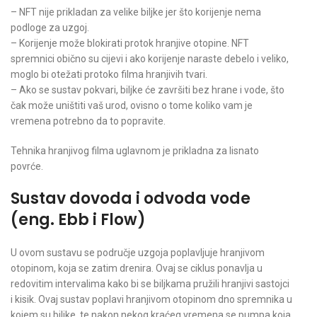
– NFT nije prikladan za velike biljke jer što korijenje nema
podloge za uzgoj.
– Korijenje može blokirati protok hranjive otopine. NFT
spremnici obično su cijevi i ako korijenje naraste debelo i veliko,
moglo bi otežati protoko filma hranjivih tvari.
– Ako se sustav pokvari, biljke će završiti bez hrane i vode, što
čak može uništiti vaš urod, ovisno o tome koliko vam je
vremena potrebno da to popravite.
Tehnika hranjivog filma uglavnom je prikladna za lisnato
povrće.
Sustav dovoda i odvoda vode
(eng. Ebb i Flow)
U ovom sustavu se područje uzgoja poplavljuje hranjivom
otopinom, koja se zatim drenira. Ovaj se ciklus ponavlja u
redovitim intervalima kako bi se biljkama pružili hranjivi sastojci
i kisik. Ovaj sustav poplavi hranjivom otopinom dno spremnika u
kojem su biljke, te nakon nekog kraćeg vremena se pumpa koja