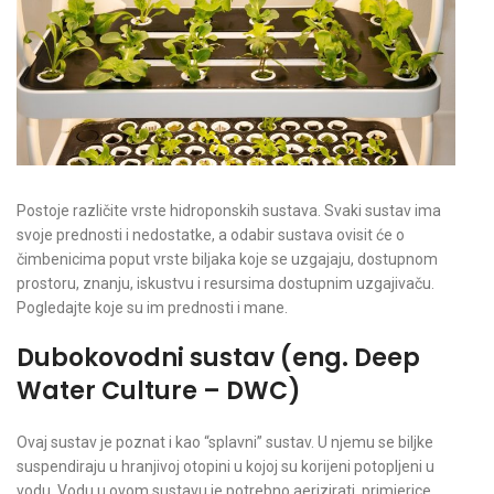
Postoje različite vrste hidroponskih sustava. Svaki sustav ima
svoje prednosti i nedostatke, a odabir sustava ovisit će o
čimbenicima poput vrste biljaka koje se uzgajaju, dostupnom
prostoru, znanju, iskustvu i resursima dostupnim uzgajivaču.
Pogledajte koje su im prednosti i mane.
Dubokovodni sustav
(eng. Deep
Water Culture – DWC)
Ovaj sustav je poznat i kao “splavni” sustav. U njemu se biljke
suspendiraju u hranjivoj otopini u kojoj su korijeni potopljeni u
vodu. Vodu u ovom sustavu je potrebno aerizirati, primjerice