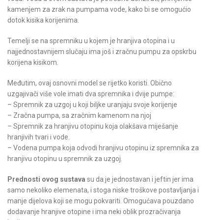
kamenjem za zrak na pumpama vode, kako bi se omogućio
dotok kisika korijenima.
Temelji se na spremniku u kojem je hranjiva otopina i u
najjednostavnijem slučaju ima još i zračnu pumpu za opskrbu
korijena kisikom.
Međutim, ovaj osnovni model se rijetko koristi. Obično
uzgajivači više vole imati dva spremnika i dvije pumpe:
– Spremnik za uzgoj u koji biljke uranjaju svoje korijenje
– Zračna pumpa, sa zračnim kamenom na njoj
– Spremnik za hranjivu otopinu koja olakšava miješanje
hranjivih tvari i vode.
– Vodena pumpa koja odvodi hranjivu otopinu iz spremnika za
hranjivu otopinu u spremnik za uzgoj.
Prednosti ovog sustava
su da je jednostavan i jeftin jer ima
samo nekoliko elemenata, i stoga niske troškove postavljanja i
manje dijelova koji se mogu pokvariti. Omogućava pouzdano
dodavanje hranjive otopine i ima neki oblik prozračivanja