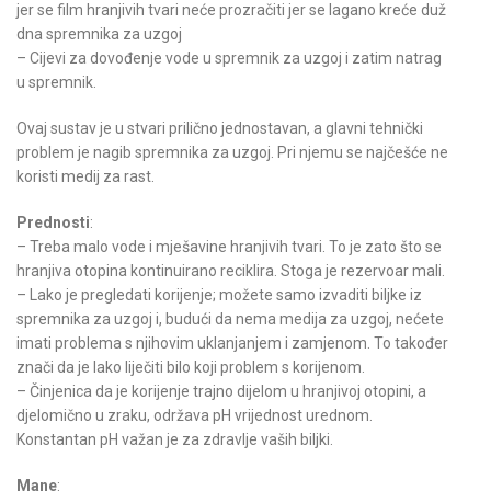
jer se film hranjivih tvari neće prozračiti jer se lagano kreće duž
dna spremnika za uzgoj
– Cijevi za dovođenje vode u spremnik za uzgoj i zatim natrag
u spremnik.
Ovaj sustav je u stvari prilično jednostavan, a glavni tehnički
problem je nagib spremnika za uzgoj. Pri njemu se najčešće ne
koristi medij za rast.
Prednosti
:
– Treba malo vode i mješavine hranjivih tvari. To je zato što se
hranjiva otopina kontinuirano reciklira. Stoga je rezervoar mali.
– Lako je pregledati korijenje; možete samo izvaditi biljke iz
spremnika za uzgoj i, budući da nema medija za uzgoj, nećete
imati problema s njihovim uklanjanjem i zamjenom. To također
znači da je lako liječiti bilo koji problem s korijenom.
– Činjenica da je korijenje trajno dijelom u hranjivoj otopini, a
djelomično u zraku, održava pH vrijednost urednom.
Konstantan pH važan je za zdravlje vaših biljki.
Mane
: