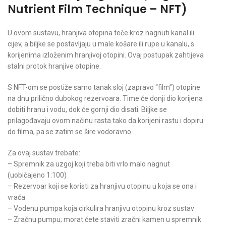
Nutrient Film Technique – NFT)
U ovom sustavu, hranjiva otopina teče kroz nagnuti kanal ili
cijev, a biljke se postavljaju u male košare ili rupe u kanalu, s
korijenima izloženim hranjivoj otopini. Ovaj postupak zahtijeva
stalni protok hranjive otopine.
S NFT-om se postiže samo tanak sloj (zapravo “film”) otopine
na dnu prilično dubokog rezervoara. Time će donji dio korijena
dobiti hranu i vodu, dok će gornji dio disati. Biljke se
prilagođavaju ovom načinu rasta tako da korijeni rastu i dopiru
do filma, pa se zatim se šire vodoravno.
Za ovaj sustav trebate:
– Spremnik za uzgoj koji treba biti vrlo malo nagnut
(uobičajeno 1:100)
– Rezervoar koji se koristi za hranjivu otopinu u koja se ona i
vraća
– Vodenu pumpa koja cirkulira hranjivu otopinu kroz sustav
– Zračnu pumpu; morat ćete staviti zračni kamen u spremnik