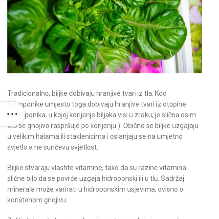
Tradicionalno, biljke dobivaju hranjive tvari iz tla. Kod
hidroponike umjesto toga dobivaju hranjive tvari iz otopine.
(Aeroponika, u kojoj korijenje biljaka visi u zraku, je slična osim
što se gnojivo raspršuje po korijenju.). Obično se biljke uzgajaju
u velikim halama ili staklenicima i oslanjaju se na umjetno
svjetlo a ne sunčevu svjetlost.
Biljke stvaraju vlastite vitamine, tako da su razine vitamina
slične bilo da se povrće uzgaja hidroponski ili u tlu. Sadržaj
minerala može varirati u hidroponskim usjevima, ovisno o
korištenom gnojivu.