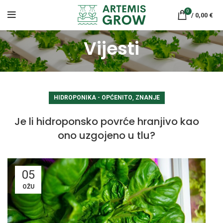
0
/
0,00
€
Vijesti
,
HIDROPONIKA - OPĆENITO
ZNANJE
Je li hidroponsko povrće hranjivo kao
ono uzgojeno u tlu?
05
OŽU