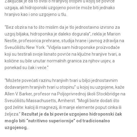
Zaključak je da to ovisi o hranjivoj otopini u kojoj se povrće
uzgaja, ali hidroponski uzgojeno povrće može biti jednako
hranjivo kao i ono uzgojeno u tlu.
“Bez obzira na to što mislim da je tlo jednostavno izvrsno za
uzgoj biljaka, hidroponika je daleko dogurala”, rekla je Marion
Nestle, profesorica prehrane, studija hrane i javnog zdravlja na
Sveučilištu New York. “Vidjela sam hidroponske proizvođače
koji su testirali svoje lisnato povrće na ključne hranjive tvari, a
količine su bile unutar normalnih granica za njihov usjev, a
ponekad su čak i veće.”
“Možete povećati razinu hranjivih tvari u biljci jednostavnim
dodavanjem hranjivih tvari u otopinu” u kojoj su uzgojene, kaže
Allen V. Barker, profesor na Poljoprivrednoj školi Stockbridge na
Sveučilištu Massachusetts, Amherst. “Mogli biste dodati što
god želite: kalcij ili magnezij, ili manje elemente poput cinka ili
željeza.”
Rezultat je da bi povrće uzgojeno hidroponski čak
moglo biti “nutritivno superiornije” od tradicionalno
uzgojenog
, .