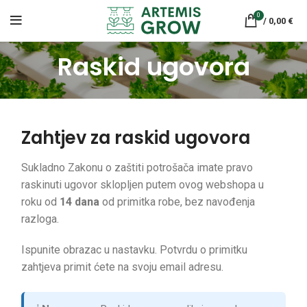
0
/
0,00
€
Raskid ugovora
Zahtjev za raskid ugovora
Sukladno Zakonu o zaštiti potrošača imate pravo
raskinuti ugovor sklopljen putem ovog webshopa u
roku od
14 dana
od primitka robe, bez navođenja
razloga.
Ispunite obrazac u nastavku. Potvrdu o primitku
zahtjeva primit ćete na svoju email adresu.