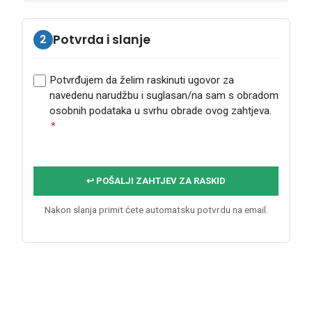
2
Potvrda i slanje
Potvrđujem da želim raskinuti ugovor za
navedenu narudžbu i suglasan/na sam s obradom
osobnih podataka u svrhu obrade ovog zahtjeva.
*
↩ POŠALJI ZAHTJEV ZA RASKID
Nakon slanja primit ćete automatsku potvrdu na email.