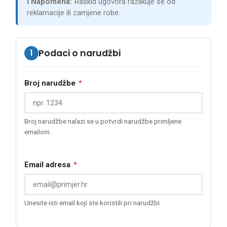
ℹ️ Napomena:
Raskid ugovora razlikuje se od
reklamacije ili zamjene robe.
1
Podaci o narudžbi
Broj narudžbe
*
Broj narudžbe nalazi se u potvrdi narudžbe primljene
emailom.
Email adresa
*
Unesite isti email koji ste koristili pri narudžbi.