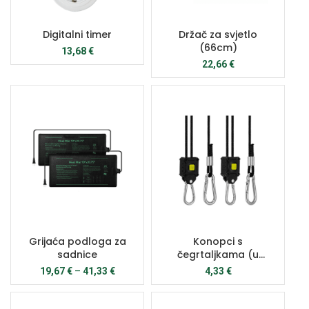
Digitalni timer
Držač za svjetlo
(66cm)
13,68
€
22,66
€
Grijaća podloga za
Konopci s
sadnice
čegrtaljkama (u
paru)
19,67
€
–
41,33
€
4,33
€