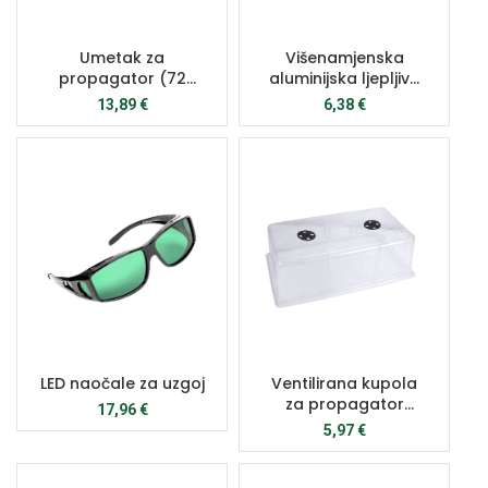
Umetak za
Višenamjenska
propagator (72
aluminijska ljepljiva
mjesta) – set od 10
traka 50m, 75mm
13,89
€
6,38
€
širina
LED naočale za uzgoj
Ventilirana kupola
za propagator
17,96
€
(18cm)
5,97
€