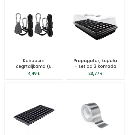
Konopci s
Propagator, kupola
čegrtaljkama (u
– set od 3 komada
paru)
4,49
€
23,77
€