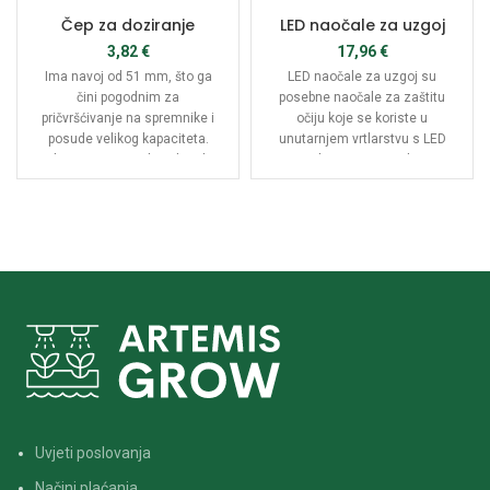
Čep za doziranje
LED naočale za uzgoj
3,82
€
17,96
€
Ima navoj od 51 mm, što ga
LED naočale za uzgoj su
čini pogodnim za
posebne naočale za zaštitu
pričvršćivanje na spremnike i
očiju koje se koriste u
posude velikog kapaciteta.
unutarnjem vrtlarstvu s LED
Također ima protok vode od 5
svjetlima. LED svjetla su
l / min, što omogućuje
popularna u unutarnjem
jednostavno doziranje
vrtlarstvu jer su efikasna,
tekućina u bilo kojoj količini.
ekonomična i dugotrajna, no
mogu emitirati jaku svjetlost
koja može biti štetna za oči.
Uvjeti poslovanja
Načini plaćanja