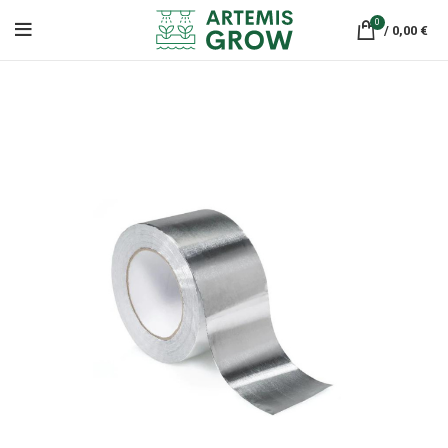
0
/
0,00
€