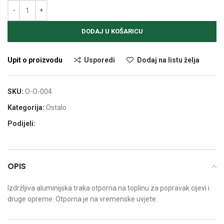
Alternative:
DODAJ U KOŠARICU
Upit o proizvodu
Usporedi
Dodaj na listu želja
SKU:
O-O-004
Kategorija:
Ostalo
Podijeli:
OPIS
Izdržljiva aluminijska traka otporna na toplinu za popravak cijevi i
druge opreme. Otporna je na vremenske uvjete.