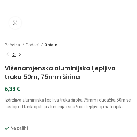
Kliknite za povećanje
Početna
Dodaci
Ostalo
Višenamjenska aluminijska ljepljiva
traka 50m, 75mm širina
6,38
€
Izdržljiva aluminijska ljepljiva traka široka 75mm i dugačka 50m se
sastoji od tankog sloja aluminija i snažnog ljepljivog materijala.
Na zalihi