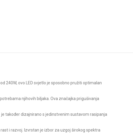
 od 240W, ovo LED svjetlo je sposobno pružiti optimalan
otrebama njihovih biljaka. Ova značajka prigušivanja
etlo je također dizajnirano s jedinstvenim sustavom rasipanja
 rast i razvoj. Izvrstan je izbor za uzgoj širokog spektra