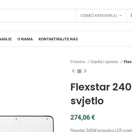
OZNAČI KATEGORIJU
NANJE
O NAMA
KONTAKTIRAJTE NAS
Početna
Svjetla i oprema
Flex
Flexstar 24
svjetlo
274,06
€
Flexstar 240W prigušivo LED svjet