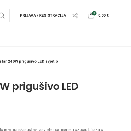
0
PRIJAVA / REGISTRACIJA
0,00
€
star 240W prigušivo LED svjetlo
0W prigušivo LED
lo je vrhunski sustav rasvjete namijenjen uzgoju biljaka u