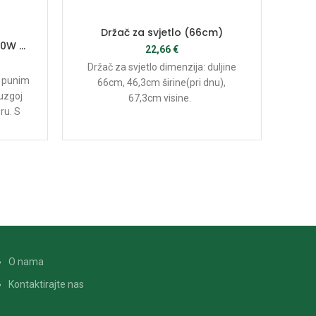
Držač za svjetlo (66cm)
00W –
hor
22,66
€
Držač za svjetlo dimenzija: duljine
s punim
66cm, 46,3cm širine(pri dnu),
 uzgoj
67,3cm visine.
ru. S
sivnim
z
,
sna
ivotnim
od 
odel je
r
an.
pri
O nama
Kontaktirajte nas