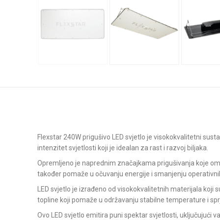
Flexstar 240W prigušivo LED svjetlo je visokokvalitetni sus
intenzitet svjetlosti koji je idealan za rast i razvoj biljaka.
Opremljeno je naprednim značajkama prigušivanja koje omog
također pomaže u očuvanju energije i smanjenju operativni
LED svjetlo je izrađeno od visokokvalitetnih materijala koji s
topline koji pomaže u održavanju stabilne temperature i sprj
Ovo LED svjetlo emitira puni spektar svjetlosti, uključujući v