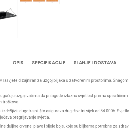
OPIS
SPECIFIKACIJE
SLANJE I DOSTAVA
tav rasvjete dizajniran za uzgoj biljaka u zatvorenim prostorima. Snagom
ućuju uzgajivačima da prilagode izlaznu svjetlost prema specifičnim p
h troškova.
u izdržljivi i dugotrajni, što osigurava dugi životni vijek od 54 000h. Svj
ečava pregrijavanje svjetla.
alne duljine crvene, plave i bijele boje, koje su biljkama potrebne za zdrav