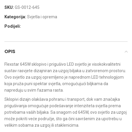
SKU:
GS-0012-645
Kategorija:
Svjetla i oprema
Podijeli:
OPIS
Flexstar 645W sklopivo i prigušivo LED svjetlo je visokokvalitetni
sustav rasvjete dizajniran za uzgoj biljaka u zatvorenom prostoru.
Ovo svjetlo za uzgoj opremljeno je naprednom LED tehnologijom
koja pruža puni spektar svjetla, omogućujući biljkama da
napreduju u svim fazama rasta.
Sklopivi dizajn olakšava pohranu i transport, dok vam značajka
prigušivanja omogućuje podešavanje intenziteta svjetla prema
potrebama vaših biljaka. Sa snagom od 645W, ovo svjetlo za uzgoj
može pokriti veće područje, što ga čini savršenim za upotrebu u
velikim sobama za uzgoj ili staklenicima.