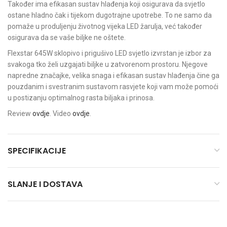
Također ima efikasan sustav hlađenja koji osigurava da svjetlo
ostane hladno čak i tijekom dugotrajne upotrebe. To ne samo da
pomaže u produljenju životnog vijeka LED žarulja, već također
osigurava da se vaše biljke ne oštete.
Flexstar 645W sklopivo i prigušivo LED svjetlo izvrstan je izbor za
svakoga tko želi uzgajati biljke u zatvorenom prostoru. Njegove
napredne značajke, velika snaga i efikasan sustav hlađenja čine ga
pouzdanim i svestranim sustavom rasvjete koji vam može pomoći
u postizanju optimalnog rasta biljaka i prinosa.
Review
ovdje
. Video
ovdje
.
SPECIFIKACIJE
SLANJE I DOSTAVA