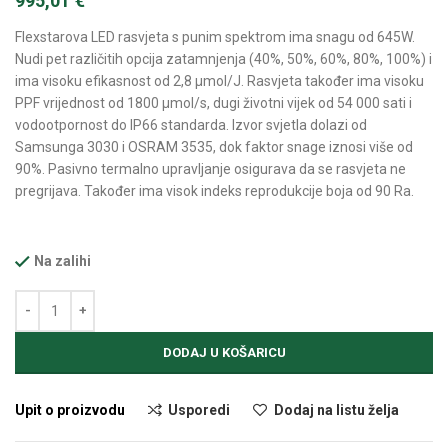
995,01
€
Flexstarova LED rasvjeta s punim spektrom ima snagu od 645W.
Nudi pet različitih opcija zatamnjenja (40%, 50%, 60%, 80%, 100%) i
ima visoku efikasnost od 2,8 μmol/J. Rasvjeta također ima visoku
PPF vrijednost od 1800 µmol/s, dugi životni vijek od 54 000 sati i
vodootpornost do IP66 standarda. Izvor svjetla dolazi od
Samsunga 3030 i OSRAM 3535, dok faktor snage iznosi više od
90%. Pasivno termalno upravljanje osigurava da se rasvjeta ne
pregrijava. Također ima visok indeks reprodukcije boja od 90 Ra.
Na zalihi
Alternative:
DODAJ U KOŠARICU
Upit o proizvodu
Usporedi
Dodaj na listu želja