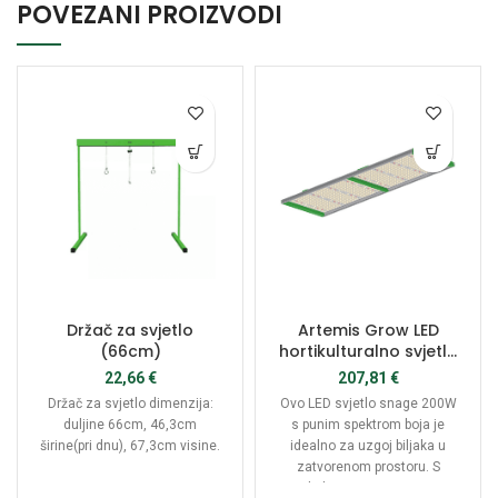
POVEZANI PROIZVODI
Držač za svjetlo
Artemis Grow LED
(66cm)
hortikulturalno svjetlo
200W – Model Q S
22,66
€
207,81
€
Držač za svjetlo dimenzija:
Ovo LED svjetlo snage 200W
duljine 66cm, 46,3cm
s punim spektrom boja je
širine(pri dnu), 67,3cm visine.
idealno za uzgoj biljaka u
zatvorenom prostoru. S
podrškom za prigušivanje,