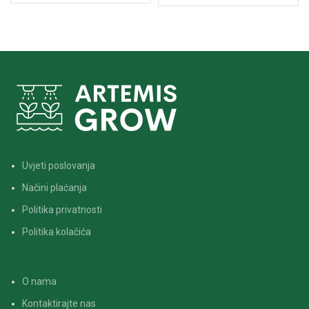
pasivnim termalnim
upravljanjem, efikasnošću od
2,4 μmol/J i životnim vijekom
od 50 000 sati, ovaj model je
vrlo praktičan i ekonomičan.
Uvjeti poslovanja
Načini plaćanja
Politika privatnosti
Politika kolačića
O nama
Kontaktirajte nas