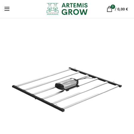
0
/
0,00
€