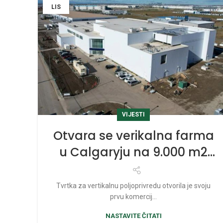
LIS
VIJESTI
Otvara se verikalna farma
u Calgaryju na 9.000 m2
vrijedna 56 mil. CAD
Tvrtka za vertikalnu poljoprivredu otvorila je svoju
prvu komercij...
NASTAVITE ČITATI