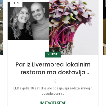
LIS
VIJESTI
Par iz Livermorea lokalnim
restoranima dostavlja
svježe mikrozelenje
LED svjetla 18 sati dnevno obasjavaju sadržaj mnogih
posuda punih ...
NASTAVITE ČITATI