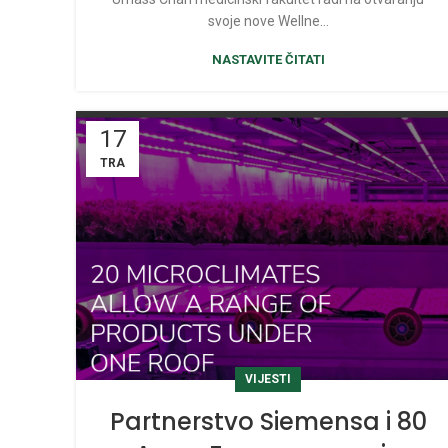
svoje nove Wellne...
zajednici
NASTAVITE ČITATI
17
TRA
VIJESTI
Partnerstvo Siemensa i 80