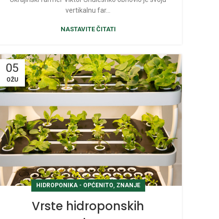
vertikalnu far...
NASTAVITE ČITATI
05
OŽU
,
HIDROPONIKA - OPĆENITO
ZNANJE
Vrste hidroponskih