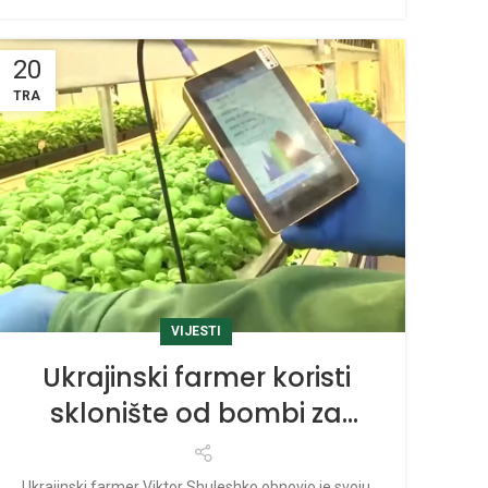
20
TRA
VIJESTI
Ukrajinski farmer koristi
sklonište od bombi za
uzgoj biljaka
Ukrajinski farmer Viktor Shuleshko obnovio je svoju