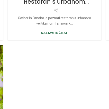
Restoran s urbanom
farmom (tornjevi)
Gather in Omaha je poznati restoran s urbanom
vertikalnom farmom k...
NASTAVITE ČITATI