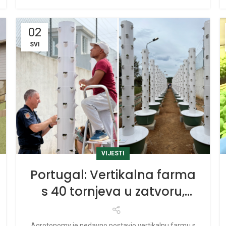
02
SVI
VIJESTI
Portugal: Vertikalna farma
s 40 tornjeva u zatvoru,
usvajanje programa
rehabilitacije
Agrotonomy je nedavno postavio vertikalnu farmu s