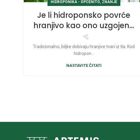
,
HIDROPONIKA - OPĆENITO
ZNANJE
Je li hidroponsko povrće
hranjivo kao ono uzgojeno
u tlu?
Tradicionalno, biljke dobivaju hranjive tvari iz tla. Kod
hidropon...
NASTAVITE ČITATI