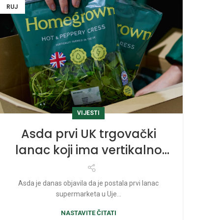
RUJ
VIJESTI
Asda prvi UK trgovački
lanac koji ima vertikalno
uzgojenu salatu
Asda je danas objavila da je postala prvi lanac
supermarketa u Uje...
NASTAVITE ČITATI