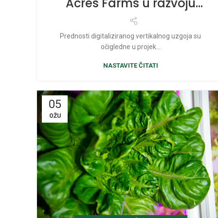
Acres Farms u razvoju
vertikalnih farmi
Prednosti digitaliziranog vertikalnog uzgoja su
očigledne u projek...
NASTAVITE ČITATI
05
OŽU