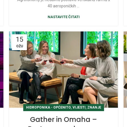
40 aeroponičkih ...
NASTAVITE ČITATI
15
OŽU
,
,
HIDROPONIKA - OPĆENITO
VIJESTI
ZNANJE
Gather in Omaha –