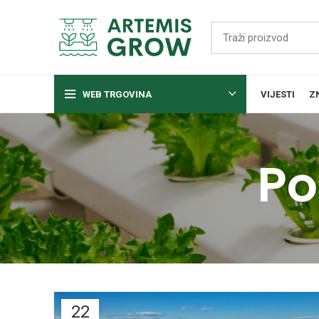
WEB TRGOVINA
VIJESTI
Z
Po
22