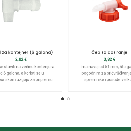
l za kontejner (6 galona)
Čep za doziranje
2,02
€
3,82
€
e staviti na većinu kontenjera
Ima navoj od 51 mm, što ga 
d 6 galona, a koristi se u
pogodnim za pričvršćivanj
ponskom uzgoju za pripremu
spremnike i posude velik
hranjivih otopina.
kapaciteta. Također ima prot
od 5 l / min, što omoguću
jednostavno doziranje tekuć
bilo kojoj količini.