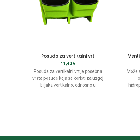
Posuda za vertikalni vrt
Venti
11,40
€
Posuda za vertikalni vrt je posebna
Može s
vrsta posude koja se koristi za uzgoj
o
biljaka vertikalno, odnosno u
hidro
uspravnom položaju. Ove posude su
idealne za uzgoj biljaka u prostorima
gdje je prostor ograničen, poput
balkona, terasa ili unutarnjih
prostora.