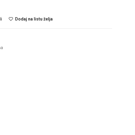
i
Dodaj na listu želja
ma