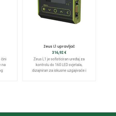
Zeus L1 upravljač
Vr
316,92
€
čini
Zeus L1 je sofisticiran uređaj za
Ovaj
e na
kontrolu do 160 LED svjetala,
o
og
dizajniran za iskusne uzgajivače i
vrtl
ok vode
hobiste koji traže naprednu kontrolu
isk
je
i prilagodbu svojih svjetlosnih
ina u
postavki. Ovaj uređaj omogućuje
programiranje prilagođenih
rasporeda svjetlosti, stvarno vrijeme
praćenja temperature i vlažnosti te
kontrolu do 3000 W snage svjetla.