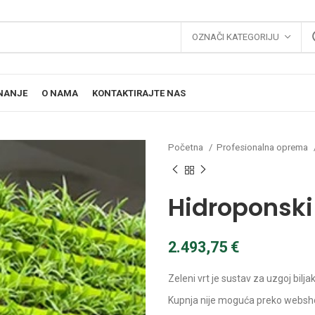
OZNAČI KATEGORIJU
NANJE
O NAMA
KONTAKTIRAJTE NAS
Početna
Profesionalna oprema
Hidroponski 
2.493,75
€
Zeleni vrt je sustav za uzgoj biljak
Kupnja nije moguća preko websh