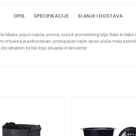
OPIS
SPECIFIKACIJE
SLANJE I DOSTAVA
e biljaka, poput cvijeća, povrća, voća ili aromatičnog bilja. Kako bi biljk
nim vrtovima je jednostavan i pristupačan način da se unese malo zelenila 
ni idealnim za bilo koju situaciju ili okruženje.