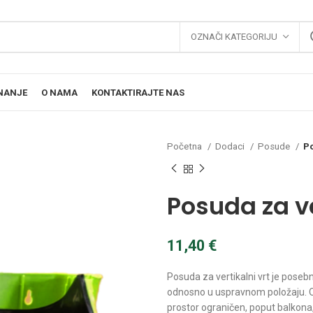
OZNAČI KATEGORIJU
NANJE
O NAMA
KONTAKTIRAJTE NAS
Početna
Dodaci
Posude
Po
Posuda za ve
11,40
€
Posuda za vertikalni vrt je posebn
odnosno u uspravnom položaju. Ov
prostor ograničen, poput balkona, 