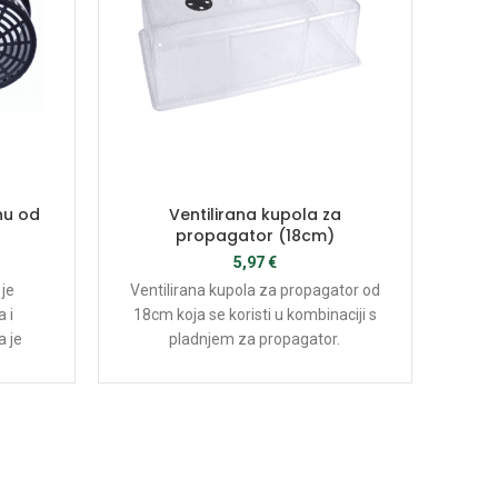
Pla
nu od
Ventilirana kupola za
Pos
propagator (18cm)
z
5,97
€
popu
 je
Ventilirana kupola za propagator od
je
 i
18cm koja se koristi u kombinaciji s
bil
a je
pladnjem za propagator.
kom
ogra
ultira
rup
astom
po
vlaž