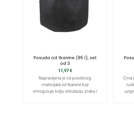
Posuda od tkanine (95 l), set
Posu
od 3
11,97
€
Napravljena je od posebnog
Crna 
materijala od tkanine koji
ruč
omogućuje bolju cirkulaciju zraka i
uzgoj
vode kroz tlo, što je ključno za rast i
vrsta 
zdravlje korijena biljaka.
od sta
t
posebn
omogu
vode k