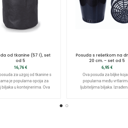
da od tkanine (57 l), set
Posuda s rešetkom na d
od 5
20 cm. – set od 5
16,76
€
6,95
€
posuda za uzgoj od tkanine s
Ova posuda za biljke koja
kama je popularna opcija za
popularna među vrtlarima
 biljaka u kontejnerima. Ova
ljubiteljima biljaka. Izrađen
posude za sadnju se razlikuje
visokokvalitetnim postup
ndardnih plastičnih posuda po
injekcijskog prešanja, što rez
ome što je napravljena od
snažnom i izdržljivom mrež
og materijala od tkanine koji
strukturom.
ćuje bolju cirkulaciju zraka i
roz tlo, što je ključno za rast i