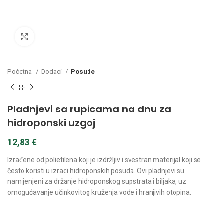
Kliknite za povećanje
Početna
Dodaci
Posude
Pladnjevi sa rupicama na dnu za
hidroponski uzgoj
12,83
€
Izrađene od polietilena koji je izdržljiv i svestran materijal koji se
često koristi u izradi hidroponskih posuda. Ovi pladnjevi su
namijenjeni za držanje hidroponskog supstrata i biljaka, uz
omogućavanje učinkovitog kruženja vode i hranjivih otopina.