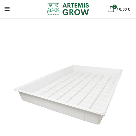
0
/
0,00
€