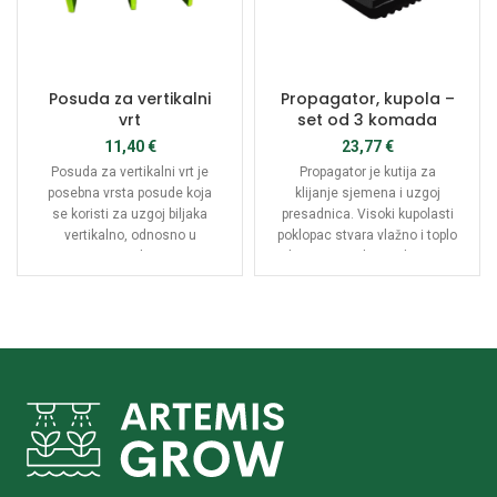
Posuda za vertikalni
Propagator, kupola –
vrt
set od 3 komada
11,40
€
23,77
€
Posuda za vertikalni vrt je
Propagator je kutija za
posebna vrsta posude koja
klijanje sjemena i uzgoj
se koristi za uzgoj biljaka
presadnica. Visoki kupolasti
vertikalno, odnosno u
poklopac stvara vlažno i toplo
uspravnom položaju. Ove
okruženje za brz i zdrav rast
posude su idealne za uzgoj
biljaka. Sastoji se od kupole i
biljaka u prostorima gdje je
pladnja (kupola i pladanj se
prostor ograničen, poput
mogu kupiti odvojeno). Slika
balkona, terasa ili unutarnjih
pokazuje cjelinu, ali se ovaj
prostora.
artikl odnosi samo na kupolu!
Istaknuta cijena je za 3
kupole.