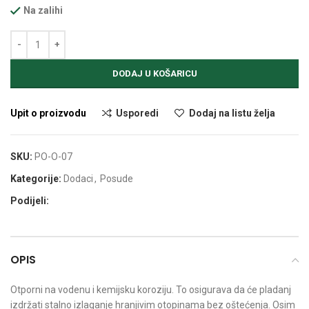
Na zalihi
Alternative:
DODAJ U KOŠARICU
Upit o proizvodu
Usporedi
Dodaj na listu želja
SKU:
PO-O-07
Kategorije:
Dodaci
,
Posude
Podijeli:
OPIS
Otporni na vodenu i kemijsku koroziju. To osigurava da će pladanj
izdržati stalno izlaganje hranjivim otopinama bez oštećenja. Osim