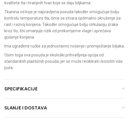
kvalitete tla i hranjivih tvari koje se daju biljkama.
Tkanina od koje je napravljena posuda također omogućuje bolju
kontrolu temperature tla, čime se stvara optimalno okruženje za
rast i razvoj korijena. Također omogućuje bolju cirkulaciju zraka
kroz tlo, što smanjuje rizik od prekomjerne vlage i sprečava
gušenje korijena.
Ima ugrađene ručke za jednostavno nošenje i premještanje biljaka.
Osim toga ova posuda je ekološki prihvatljivija opcija od
standardnih plastičnih posuda, jer se može reciklirati i koristiti više
puta.
SPECIFIKACIJE
SLANJE I DOSTAVA