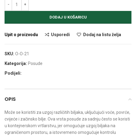
Alternative:
DODAJ U KOŠARICU
Upit o proizvodu
Usporedi
Dodaj na listu želja
SKU:
O-O-21
Kategorija:
Posude
Podijeli:
OPIS
Može se koristiti za uzgoj različitih biljaka, uključujući voće, povrće,
cvijeće i začinsko bilje. Ova vrsta posude za sadnju često se koristi
u kontejnerskom vrtlarstvu, jer omogućuje uzgoj biljaka na
ograničenom prostoru, a istovremeno omogućuje kontrolu