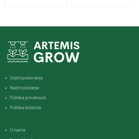
omogućuje uzgoj većeg broja
Napravljena je od posebnog
biljaka na manjem prostoru,
materijala od tkanine koji
što je korisno za vrtlare koji
omogućuje bolju cirkulaciju
imaju ograničen prostor.
zraka i vode kroz tlo, što je
Svaka ćelija ima rupice na
ključno za rast i zdravlje
dnu za drenažu vode, što
korijena biljaka.
pomaže u održavanju
optimalne vlažnosti tla i
sprječava prekomjerno
zalijevanje.
Uvjeti poslovanja
Načini plaćanja
Politika privatnosti
Politika kolačića
O nama