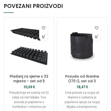
POVEZANI PROIZVODI
Pladanj za sjeme s 32
Posuda od tkanine
mjesta – set od 5
(170 l), set od 3
10,69
€
18,47
€
Posuda koja se sastoji od 32
Crna posuda za uzgoj od
ćelija za rast biljaka. Ova
tkanine s ručkama je
posuda je popularna u
popularna opcija za uzgoj
hortikulturi i vrtlarstvu jer
biljaka u kontejnerima.