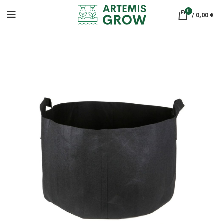
0
/
0,00
€