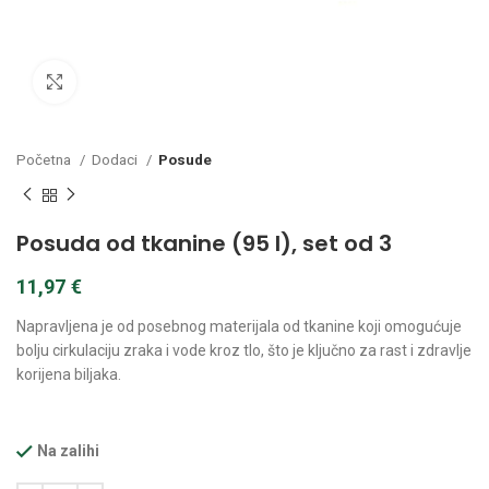
Kliknite za povećanje
Početna
Dodaci
Posude
Posuda od tkanine (95 l), set od 3
11,97
€
Napravljena je od posebnog materijala od tkanine koji omogućuje
bolju cirkulaciju zraka i vode kroz tlo, što je ključno za rast i zdravlje
korijena biljaka.
Na zalihi