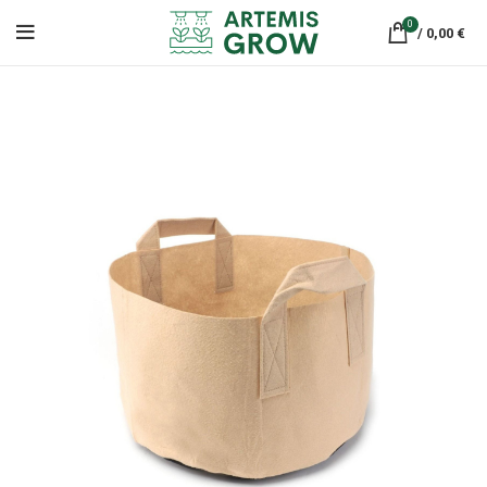
0
/
0,00
€