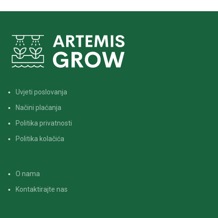
Svaka ćelija ima rupice na
kruženja vode i hranjivih
dnu za drenažu vode, što
otopina.
pomaže u održavanju
optimalne vlažnosti tla i
sprječava prekomjerno
zalijevanje.
Uvjeti poslovanja
Načini plaćanja
Politika privatnosti
Politika kolačića
O nama
Kontaktirajte nas