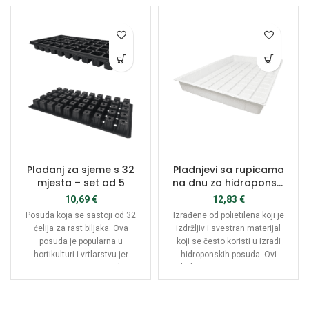
Pladanj za sjeme s 32
Pladnjevi sa rupicama
mjesta – set od 5
na dnu za hidroponski
uzgoj
10,69
€
12,83
€
Posuda koja se sastoji od 32
Izrađene od polietilena koji je
ćelija za rast biljaka. Ova
izdržljiv i svestran materijal
posuda je popularna u
koji se često koristi u izradi
hortikulturi i vrtlarstvu jer
hidroponskih posuda. Ovi
omogućuje uzgoj većeg broja
pladnjevi su namijenjeni za
biljaka na manjem prostoru,
držanje hidroponskog
što je korisno za vrtlare koji
supstrata i biljaka, uz
imaju ograničen prostor.
omogućavanje učinkovitog