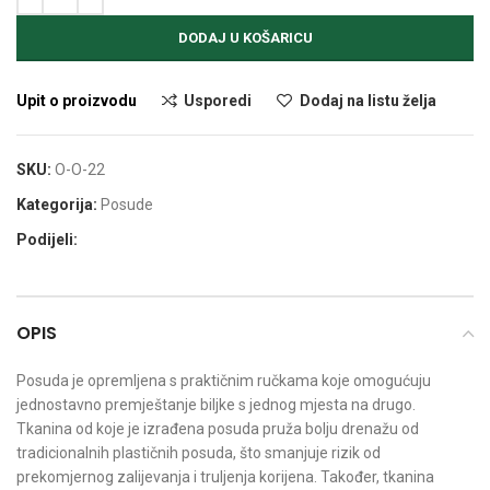
DODAJ U KOŠARICU
Upit o proizvodu
Usporedi
Dodaj na listu želja
SKU:
O-O-22
Kategorija:
Posude
Podijeli:
OPIS
Posuda je opremljena s praktičnim ručkama koje omogućuju
jednostavno premještanje biljke s jednog mjesta na drugo.
Tkanina od koje je izrađena posuda pruža bolju drenažu od
tradicionalnih plastičnih posuda, što smanjuje rizik od
prekomjernog zalijevanja i truljenja korijena. Također, tkanina