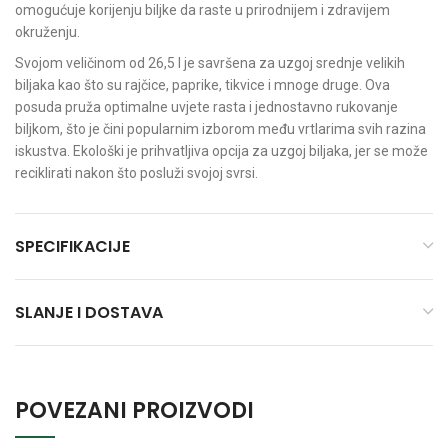
omogućuje korijenju biljke da raste u prirodnijem i zdravijem
okruženju.
Svojom veličinom od 26,5 l je savršena za uzgoj srednje velikih
biljaka kao što su rajčice, paprike, tikvice i mnoge druge. Ova
posuda pruža optimalne uvjete rasta i jednostavno rukovanje
biljkom, što je čini popularnim izborom među vrtlarima svih razina
iskustva. Ekološki je prihvatljiva opcija za uzgoj biljaka, jer se može
reciklirati nakon što posluži svojoj svrsi.
SPECIFIKACIJE
SLANJE I DOSTAVA
POVEZANI PROIZVODI