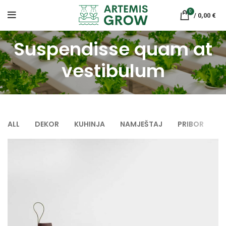
0
/
0,00
€
Suspendisse quam at
vestibulum
ALL
DEKOR
KUHINJA
NAMJEŠTAJ
PRIBOR
R